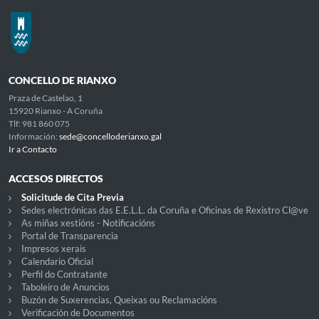
CONCELLO DE RIANXO
Praza de Castelao, 1
15920 Rianxo - A Coruña
Tlf: 981 860 075
Información:
sede@concelloderianxo.gal
Ir a Contacto
ACCESOS DIRECTOS
Solicitude de Cita Previa
Sedes electrónicas das E.E.L.L. da Coruña e Oficinas de Rexistro Cl@ve
As miñas xestións - Notificacións
Portal de Transparencia
Impresos xerais
Calendario Oficial
Perfil do Contratante
Taboleiro de Anuncios
Buzón de Suxerencias, Queixas ou Reclamacións
Verificación de Documentos