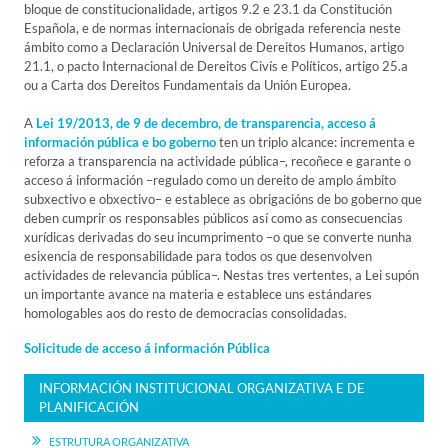
bloque de constitucionalidade, artigos 9.2 e 23.1 da Constitución
Española, e de normas internacionais de obrigada referencia neste
ámbito como a Declaración Universal de Dereitos Humanos, artigo
21.1, o pacto Internacional de Dereitos Civís e Políticos, artigo 25.a
ou a Carta dos Dereitos Fundamentais da Unión Europea.
A
Lei 19/2013, de 9 de decembro, de transparencia, acceso á
información pública e bo goberno
ten un triplo alcance: incrementa e
reforza a transparencia na actividade pública–, recoñece e garante o
acceso á información –regulado como un dereito de amplo ámbito
subxectivo e obxectivo– e establece as obrigacións de bo goberno que
deben cumprir os responsables públicos así como as consecuencias
xurídicas derivadas do seu incumprimento –o que se converte nunha
esixencia de responsabilidade para todos os que desenvolven
actividades de relevancia pública–. Nestas tres vertentes, a Lei supón
un importante avance na materia e establece uns estándares
homologables aos do resto de democracias consolidadas.
Solicitude de acceso á información Pública
INFORMACIÓN INSTITUCIONAL ORGANIZATIVA E DE
PLANIFICACIÓN
ESTRUTURA ORGANIZATIVA