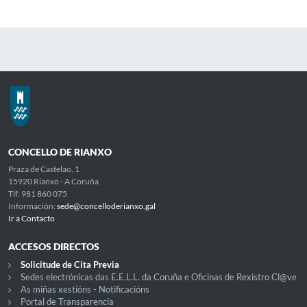
CONCELLO DE RIANXO
Praza de Castelao, 1
15920 Rianxo - A Coruña
Tlf: 981 860 075
Información:
sede@concelloderianxo.gal
Ir a Contacto
ACCESOS DIRECTOS
Solicitude de Cita Previa
Sedes electrónicas das E.E.L.L. da Coruña e Oficinas de Rexistro Cl@ve
As miñas xestións - Notificacións
Portal de Transparencia