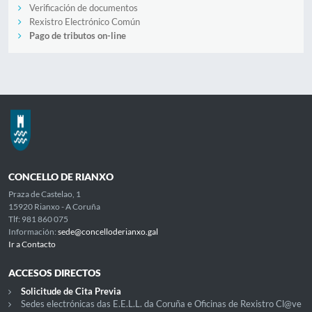
Verificación de documentos
Rexistro Electrónico Común
Pago de tributos on-line
CONCELLO DE RIANXO
Praza de Castelao, 1
15920 Rianxo - A Coruña
Tlf: 981 860 075
Información:
sede@concelloderianxo.gal
Ir a Contacto
ACCESOS DIRECTOS
Solicitude de Cita Previa
Sedes electrónicas das E.E.L.L. da Coruña e Oficinas de Rexistro Cl@ve