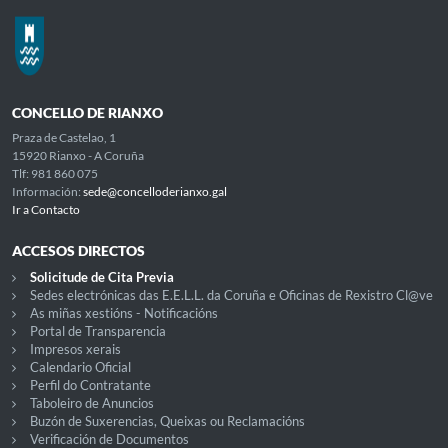
CONCELLO DE RIANXO
Praza de Castelao, 1
15920 Rianxo - A Coruña
Tlf: 981 860 075
Información:
sede@concelloderianxo.gal
Ir a Contacto
ACCESOS DIRECTOS
Solicitude de Cita Previa
Sedes electrónicas das E.E.L.L. da Coruña e Oficinas de Rexistro Cl@ve
As miñas xestións - Notificacións
Portal de Transparencia
Impresos xerais
Calendario Oficial
Perfil do Contratante
Taboleiro de Anuncios
Buzón de Suxerencias, Queixas ou Reclamacións
Verificación de Documentos